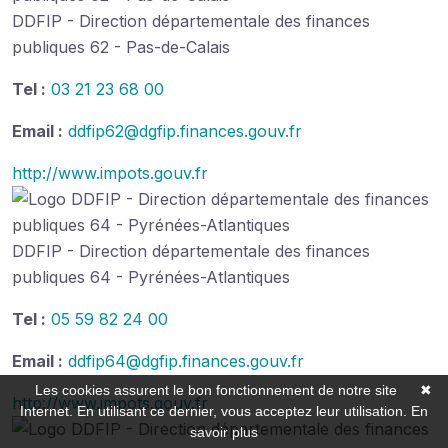
DDFIP - Direction départementale des finances
publiques 62 - Pas-de-Calais
Tel :
03 21 23 68 00
Email :
ddfip62@dgfip.finances.gouv.fr
http://www.impots.gouv.fr
DDFIP - Direction départementale des finances
publiques 64 - Pyrénées-Atlantiques
Tel :
05 59 82 24 00
Email :
ddfip64@dgfip.finances.gouv.fr
Les cookies assurent le bon fonctionnement de notre site
✖
http://www.impots.gouv.fr
Internet. En utilisant ce dernier, vous acceptez leur utilisation.
En
savoir plus