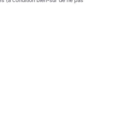
s (à condition bien-sûr de ne pas
e que le
ur pour
ils en
onfiance