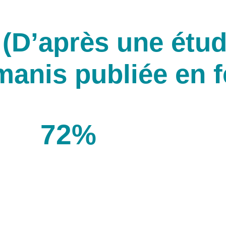
(D’après une étud
anis publiée en f
72%
des employés se sentent moins
fatigués en télétravail.