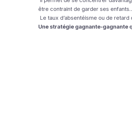
Il permet de se concentrer davantage
être contraint de garder ses enfants
Le taux d’absentéisme ou de retard 
Une stratégie gagnante-gagnante qu
Avec le
télétr
votre
place !