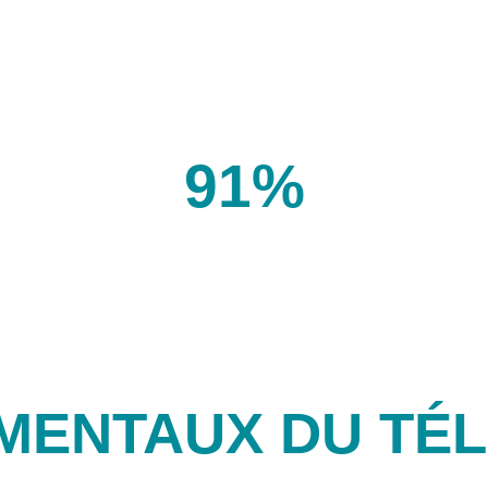
91%
loyés en télétravail utilisent des outils de visiocon
MENTAUX DU TÉL