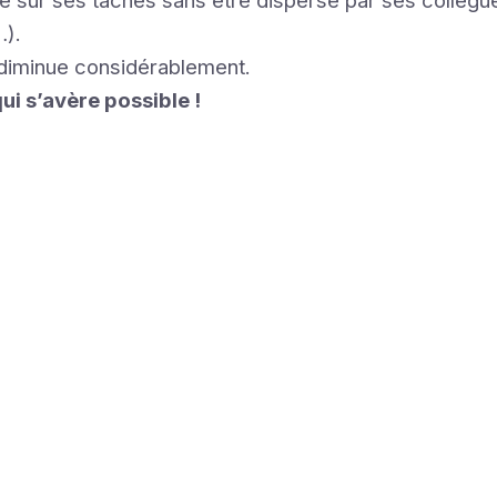
 sur ses tâches sans être dispersé par ses collègue
…).
diminue considérablement.
i s’avère possible !
s premiers retours d’expérience, il s’avèr
avail est incontestablement un atout maje
 société à condition de mettre tous les out
 Adaptabilité, flexibilité, disponibilité et c
sont les atouts clés.