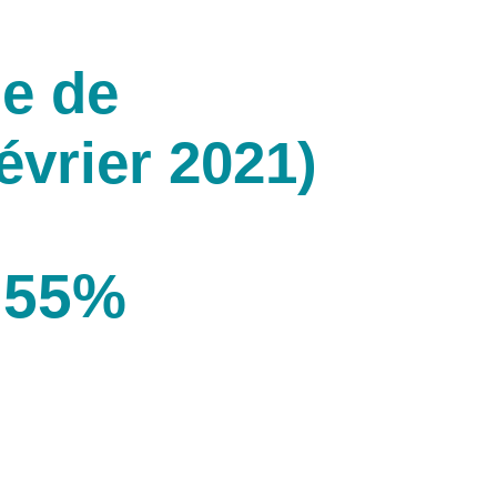
e de
évrier 2021)
55%
des salariés se sentent plus
concentrés et efficaces en
travaillant de chez eux.