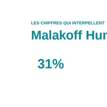
LES CHIFFRES QUI INTERPELLENT
Malakoff Hum
31%
des salariés en France sont
concernés par le travail à
distance.