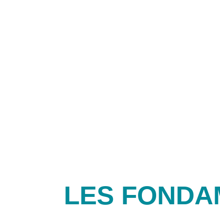
des emp
LES FONDA