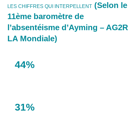
(Selon le
LES CHIFFRES QUI INTERPELLENT
11ème baromètre de
l’absentéisme d’Ayming – AG2R
LA Mondiale)
44%
des salariés estiment qu’aucune action n’est
mise en place au retour d’un salarié absent.
31%
Au-delà de 3 mois d’absence, les salariés ne
sont plus que 31% à se sentir mobilisés dans
leur entreprise