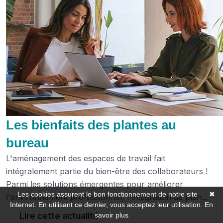
Les bienfaits des plantes au
bureau
L'aménagement des espaces de travail fait
intégralement partie du bien-être des collaborateurs !
Parmi les solutions émergentes pour améliorer
Les cookies assurent le bon fonctionnement de notre site
✖
l'environnement professionnel, l'intégration de plan...
Internet. En utilisant ce dernier, vous acceptez leur utilisation.
En
Lire cette actualité
savoir plus