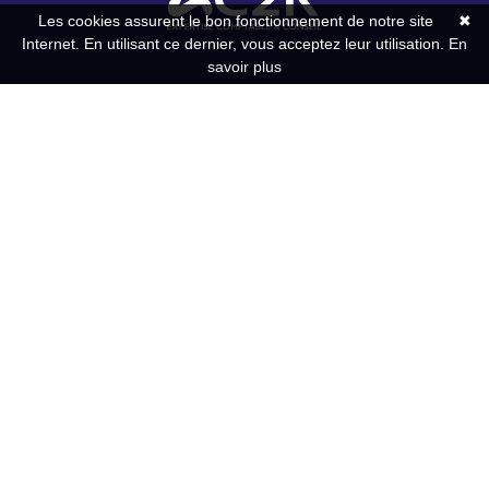
Les cookies assurent le bon fonctionnement de notre site
✖
Internet. En utilisant ce dernier, vous acceptez leur utilisation.
En
savoir plus
6 place Georges Tainturier
60940 CINQUEUX
11 rue des Meuniers
60330 LE PLESSIS BELLEVILLE
Du Lundi au vendredi
de 9h00-12h30 / 13h30-17h30
Contact