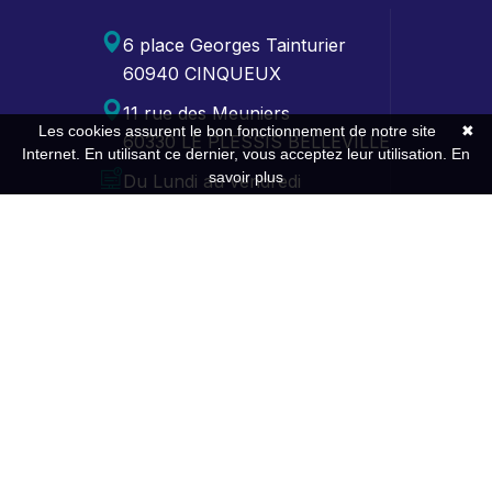
6 place Georges Tainturier
60940 CINQUEUX
11 rue des Meuniers
Les cookies assurent le bon fonctionnement de notre site
✖
60330 LE PLESSIS BELLEVILLE
Internet. En utilisant ce dernier, vous acceptez leur utilisation.
En
savoir plus
Du Lundi au vendredi
de 9h00-12h30 / 13h30-17h30
Contact
Expertise
Gestion comptable