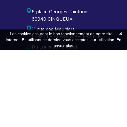
6 place Georges Tainturier
60940 CINQUEUX
11 rue des Meuniers
Les cookies assurent le bon fonctionnement de notre site
✖
60330 LE PLESSIS BELLEVILLE
Internet. En utilisant ce dernier, vous acceptez leur utilisation.
En
savoir plus
Du Lundi au vendredi
de 9h00-12h30 / 13h30-17h30
Contact
Expertise
Gestion comptable