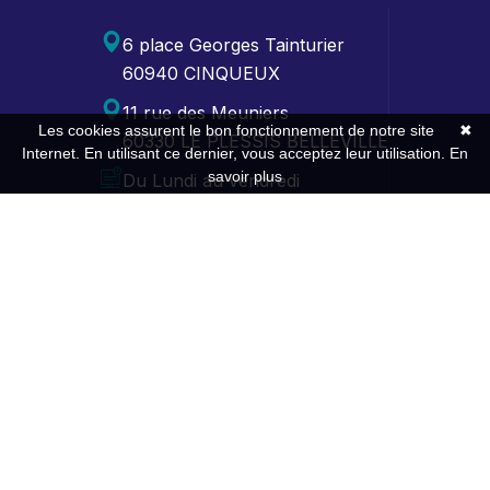
6 place Georges Tainturier
60940 CINQUEUX
11 rue des Meuniers
Les cookies assurent le bon fonctionnement de notre site
✖
60330 LE PLESSIS BELLEVILLE
Internet. En utilisant ce dernier, vous acceptez leur utilisation.
En
savoir plus
Du Lundi au vendredi
de 9h00-12h30 / 13h30-17h30
Contact
Expertise
Gestion comptable