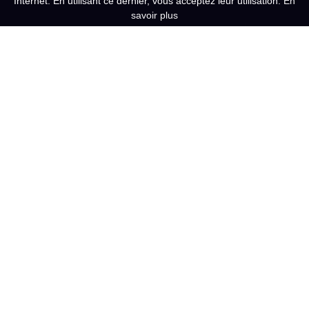
Internet. En utilisant ce dernier, vous acceptez leur utilisation.
En
savoir plus
6 place Georges Tainturier
60940 CINQUEUX
11 rue des Meuniers
60330 LE PLESSIS BELLEVILLE
Du Lundi au vendredi
de 9h00-12h30 / 13h30-17h30
Contact
Expertise