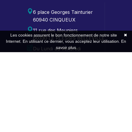
6 place Georges Tainturier
60940 CINQUEUX
11 rue des Meuniers
Les cookies assurent le bon fonctionnement de notre site
✖
60330 LE PLESSIS BELLEVILLE
Internet. En utilisant ce dernier, vous acceptez leur utilisation.
En
savoir plus
Du Lundi au vendredi
de 9h00-12h30 / 13h30-17h30
Contact
Expertise
Gestion comptable