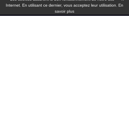
Internet. En utilisant ce dernier, vous acceptez leur utilisation.
En
savoir plus
6 place Georges Tainturier
60940 CINQUEUX
11 rue des Meuniers
60330 LE PLESSIS BELLEVILLE
Du Lundi au vendredi
de 9h00-12h30 / 13h30-17h30
Contact