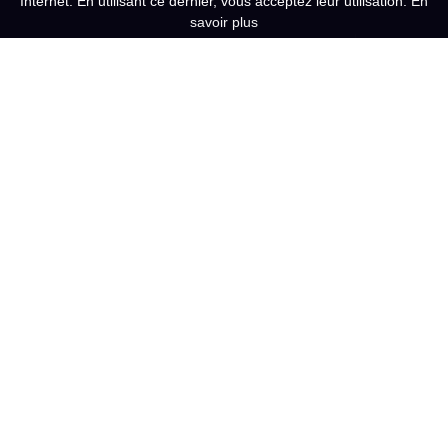
Internet. En utilisant ce dernier, vous acceptez leur utilisation.
En
savoir plus
6 place Georges Tainturier
60940 CINQUEUX
11 rue des Meuniers
60330 LE PLESSIS BELLEVILLE
Du Lundi au vendredi
de 9h00-12h30 / 13h30-17h30
Contact
Expertise