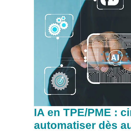
IA en TPE/PME : c
automatiser dès a